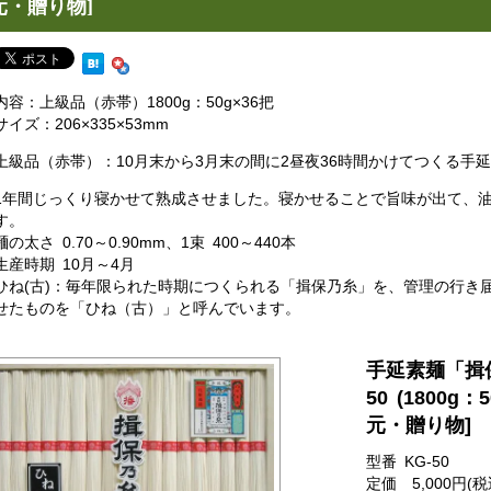
元・贈り物]
内容：上級品（赤帯）1800g：50g×36把
サイズ：206×335×53mm
上級品（赤帯）：10月末から3月末の間に2昼夜36時間かけてつくる手
1年間じっくり寝かせて熟成させました。寝かせることで旨味が出て、
す。
麺の太さ 0.70～0.90mm、1束 400～440本
生産時期 10月～4月
ひね(古)：毎年限られた時期につくられる「揖保乃糸」を、管理の行き
せたものを「ひね（古）」と呼んでいます。
手延素麺「揖保
50 (1800g
元・贈り物]
型番 KG-50
定価 5,000円(税込