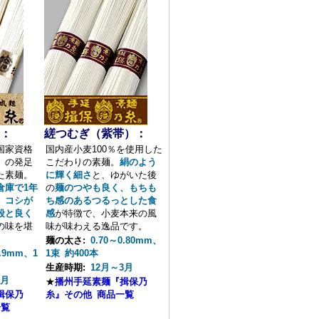
：
縒つむぎ（紫帯）：
国家資格
国内産小麦100％を使用した
」の発足
こだわりの素麺。
絹のよう
た素麺。
に輝く細さ
と、ゆがいた後
倉庫で1年
の
麺のつやも良く、もちも
、
コシが
ち感のあるつるっとした食
段と良く
感
が特徴で、小麦本来の風
の味を堪
味が味わえる逸品です。
。
麺の太さ:
0.70～0.80mm、
0.9mm、1
1束 約400本
生産時期:
12月～3月
2月
★
播州手延素麺『揖保乃
揖保乃
糸』その他 商品一覧
一覧