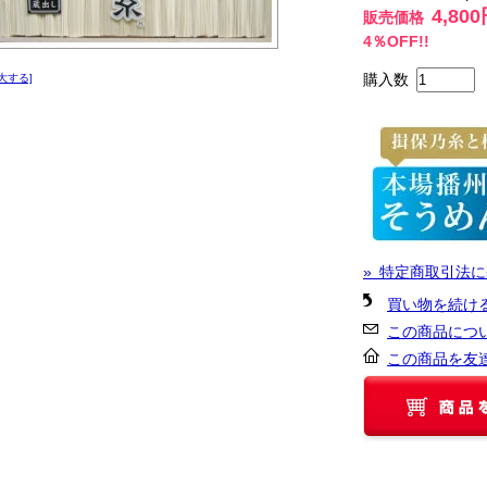
4,80
販売価格
4％OFF!!
購入数
大する]
» 特定商取引法に
買い物を続け
この商品につ
この商品を友