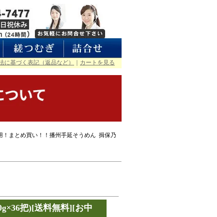
法に基づく表記（返品など）
｜
カートを見る
用！まとめ買い！！播州手延そうめん 揖保乃
g×36把)[送料無料][お中