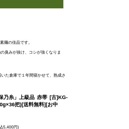
延素麺の佳品です。
油の臭みが抜け、コシが強くなりま
届いた倉庫で１年間寝かせて、熟成さ
乃糸」上級品 赤帯 [古]KG-
：50g×36把)[送料無料][お中
5,400円)