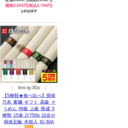
価格2,591円(税込2,798円)
14%OFF
〔 kns-ig-30a 〕
【5種類★食べ比べ】揖保
乃糸 素麺 ギフト 高級 そ
うめん 特級 上級 熟成 5
種類 15束 計750g 詰合せ
揖保五輪 木箱入 IG-30A