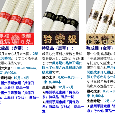
上級品（赤帯）：
特級品（黒帯）：
熟成麺（金帯）
10月末から3月末の間に
2昼
厳選した原料小麦粉と天然
厚生労働省認定の
夜36時間
かけてつくる手延
塩を使用し、12月から2月末
「手延製麺技能士
素麺の佳品です。
までの
厳寒期に熟練工場に
を記念して誕生し
限って生産される極細の高
限定生産され
専用
麺の太さ:
0.70～0.90mm、
級素麺
です。
間熟成された麺
は
束 約400本
強く舌ざわりも一
麺の太さ:
0.65～0.70mm、
生産時期:
10月～4月
なり揖保乃糸本来
1束 約480本
★
播州手延素麺『揖保乃
能出来る逸品です
生産時期:
12月～2月
糸』上級品 商品一覧
麺の太さ:
0.70～
★
播州手延素麺『揖保乃
★
播州手延素麺『揖保乃
束 約400本
糸』特級品 商品一覧
糸』上級品（ひね） 商品一
生産時期:
12月～
覧
★
播州手延素麺『揖保乃
★
播州手延素麺『
糸』特級品（ひね） 商品一
糸』その他 商品
覧