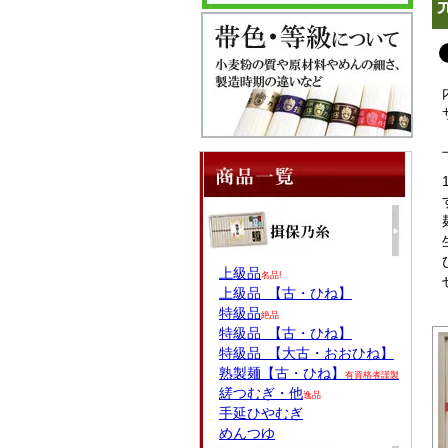
上級品
名品!
上級品 【古・ひね】
特級品
絶品
特級品 【古・ひね】
特級品 【大古・おおひね】
熟製麺【古・ひね】
有資格者謹製
縒つむぎ・他
逸品
手延ひやむぎ
めんつゆ