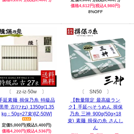
価格4,612円(税込4,980円)
8%OFF
〔 zz-iz-50w 〕
〔 SN50 〕
手延素麺 揖保乃糸 特級品
【数量限定 最高級ラン
黒帯 古(ひね) 1350g(1.35
ク】手延べそうめん 揖保
kg：50g×27束)[IZ-50W]
乃糸 三神 900g(50g×18
束) 素麺 揖保の糸 さんし
定価5,000円(税込5,400円)
ん
価格4,200円(税込4,536円)