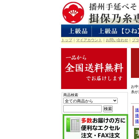
トップ
｜
マイアカウント
｜
お問い合わせ
｜
プ
お中
糸が
商品検索
播
播
播