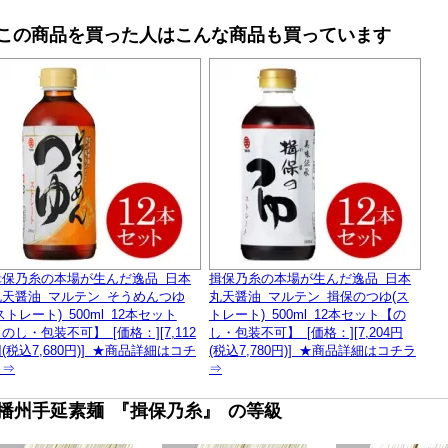
■この商品を買った人はこんな商品も買っています
揖保乃糸の本場が生んだ逸品 日本
揖保乃糸の本場が生んだ逸品 日本
丸天醤油 マルテン そうめんつゆ
丸天醤油 マルテン 揖保のつゆ(ス
ストレート) 500ml 12本セット
トレート) 500ml 12本セット【の
のし・包装不可】 [価格：][7,112
し・包装不可】 [価格：][7,204円
(税込7,680円)] ★商品詳細はコチ
(税込7,780円)] ★商品詳細はコチラ
ラ⇒
⇒
■播州手延素麺 『揖保乃糸』 の等級