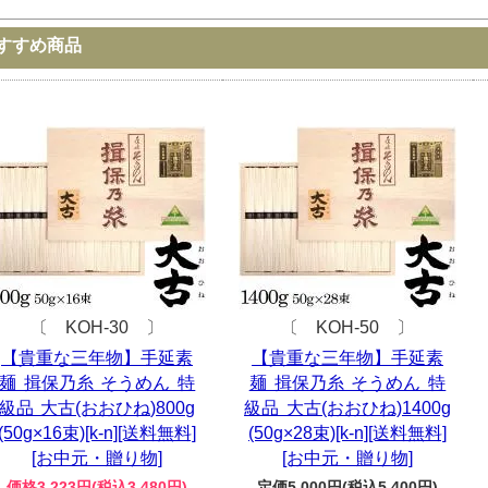
すすめ商品
〔 KOH-30 〕
〔 KOH-50 〕
【貴重な三年物】手延素
【貴重な三年物】手延素
麺 揖保乃糸 そうめん 特
麺 揖保乃糸 そうめん 特
級品 大古(おおひね)800g
級品 大古(おおひね)1400g
(50g×16束)[k-n][送料無料]
(50g×28束)[k-n][送料無料]
[お中元・贈り物]
[お中元・贈り物]
価格3,223円(税込3,480円)
定価5,000円(税込5,400円)