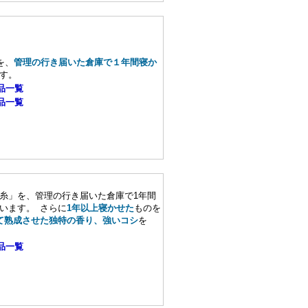
を、
管理の行き届いた倉庫で１年間寝か
す。
品一覧
品一覧
糸」を、管理の行き届いた倉庫で1年間
います。 さらに
1年以上寝かせた
ものを
て熟成させた独特の香り、強いコシ
を
品一覧