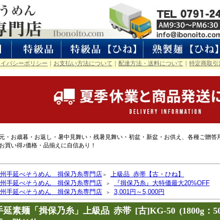
ライバシーポリシー
｜
お支払い方法について
｜
配達方法・送料について
｜
特定商取引
元・お歳暮・お返し・暑中見舞い・残暑見舞い・初盆・新盆・お供え、各種ご贈答
お買い得♪価格・品揃えに自信あり！
州手延べそうめん 揖保乃糸専門店
上級品 赤帯【古・ひね】
＞
州手延べそうめん 揖保乃糸専門店
『揖保乃糸』大特価最大20%OFF
＞
州手延べそうめん 揖保乃糸専門店
3,001円～5,000円
＞
手延素麺「揖保乃糸」上級品 赤帯 [古]KG-50 (1800g：50