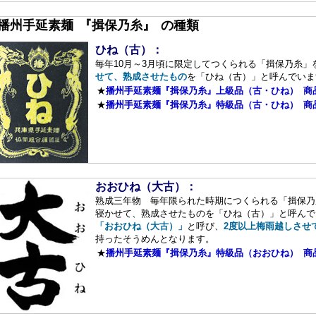
■播州手延素麺 『揖保乃糸』 の種類
ひね（古）：
毎年10月～3月頃に限定してつくられる「揖保乃糸」
せて、熟成させたもの
を「ひね（古）」と呼んでいま
★
播州手延素麺『揖保乃糸』上級品（古・ひね） 商
★
播州手延素麺『揖保乃糸』特級品（古・ひね） 商
おおひね（大古）：
熟成三年物 毎年限られた時期につくられる「揖保乃
寝かせて、熟成させたものを「ひね（古）」と呼んで
「おおひね（大古）」
と呼び、
2度以上梅雨越しさせ
持ったそうめんとなります。
★
播州手延素麺『揖保乃糸』特級品（おおひね） 商