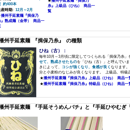
★
播州手延素麺『揖保乃
 約400本
糸』上級品（ひね） 商品一
生産時期:
12月～2月
覧
★
播州手延素麺『揖保乃
糸』熟成麺（金帯） 商品一
覧
■播州手延素麺 『揖保乃糸』 の種類
ひね（古）：
毎年10月～3月頃に限定してつくられる「揖保乃糸」
せて、熟成させたもの
を「ひね（古）」と呼んでいま
きによって、
コシが強くなり、食感が良く
なります。
分と小麦粉のなじみが良くなります。 上級品、特級
★
播州手延素麺『揖保乃糸』上級品（ひね） 商品一
★
播州手延素麺『揖保乃糸』特級品（ひね） 商品一
■播州手延素麺 『手延そうめんバチ』と『手延ひやむぎ