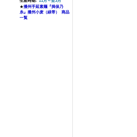
生産時期:
11月～翌3月
★
播州手延素麺『揖保乃
糸』播州小麦（緑帯） 商品
一覧