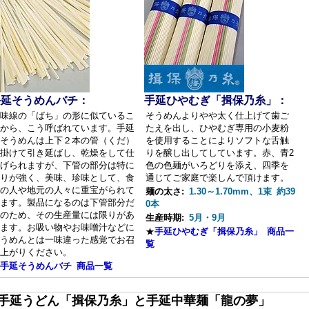
手延そうめんバチ：
手延ひやむぎ「揖保乃糸」：
味線の「ばち」の形に似ているこ
そうめんよりやや太く仕上げて歯ご
から、こう呼ばれています。手延
たえを出し、ひやむぎ専用の小麦粉
そうめんは上下２本の管（くだ）
を使用することによりソフトな舌触
掛けて引き延ばし、乾燥をして仕
りを醸し出してしています。赤、青2
げられますが、下管の部分は特に
色の色麺がいろどりを添え、四季を
りが強く、美味、珍味として、食
通じてご家庭で楽しんで頂けます。
の人や地元の人々に重宝がられて
麺の太さ:
1.30～1.70mm、1束 約39
ます。製品になるのは下管部分だ
0本
のため、その生産量には限りがあ
生産時期:
5月・9月
ます。お吸い物やお味噌汁などに
★
手延ひやむぎ「揖保乃糸」 商品一
うめんとは一味違った感覚でお召
覧
上がりください。
手延そうめんバチ 商品一覧
■手延うどん「揖保乃糸」と手延中華麺「龍の夢」