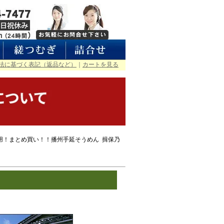
法に基づく表記（返品など）
｜
カートを見る
用！まとめ買い！！播州手延そうめん 揖保乃