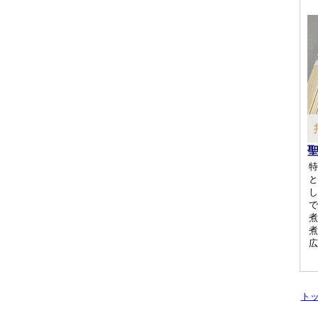
特
と
し
で
煮
煮
広
ト