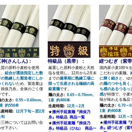
三神(さんしん)：
特級品（黒帯）：
縒つむぎ（紫帯
上質の原料小麦粉を使用
厳選した原料小麦粉と天然
国内産小麦100％
し、
組合が選抜指定した数
塩を使用し、12月から2月末
こだわりの素麺。
軒の熟練した製造者にしか
までの
厳寒期に熟練工場に
に輝く細さ
と、ゆ
つくれない
ため、製造量は
限って生産される極細の高
の
麺のつやも良く
「揖保乃糸」全体のごく僅
級素麺
です。
ち感のあるつるっ
かです。
感
が特徴で、小麦
麺の太さ:
0.65～0.70mm、
味が味わえる逸品
麺の太さ:
0.55～0.60mm、
1束 約480本
束 約550本
麺の太さ:
0.70～0
生産時期:
12月～2月
1束 約400本
生産時期:
12月下旬～翌2月
★
播州手延素麺『揖保乃
上旬
生産時期:
12月～
糸』特級品 商品一覧
※三神についてはお問い合
★
播州手延素麺『
★
播州手延素麺『揖保乃
わせ下さい。
糸』縒つむぎ（紫
糸』特級品（ひね） 商品一