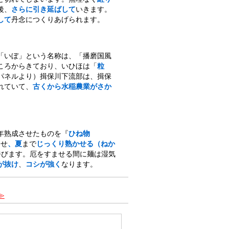
後、
さらに引き延ばして
いきます。
して
丹念につくりあげられます。
「いぼ」という名称は、「播磨国風
ころからきており、いひほは「
粒
パネルより）揖保川下流部は、揖保
れていて、
古くから水稲農業がさか
年熟成させたものを『
ひね物
させ
、夏
まで
じっくり熟かせる（ねか
呼びます。厄をすませる間に麺は湿気
が抜け
、
コシが強く
なります。
≫