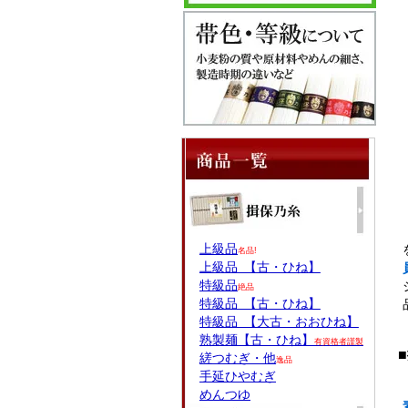
上級品
名品!
上級品 【古・ひね】
特級品
絶品
特級品 【古・ひね】
特級品 【大古・おおひね】
熟製麺【古・ひね】
有資格者謹製
縒つむぎ・他
逸品
手延ひやむぎ
めんつゆ