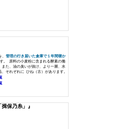
を、
管理の行き届いた倉庫で１年間寝か
す。 原料の小麦粉に含まれる酵素の働
 また、油の臭いが抜け、より一層、水
品、それぞれに ひね（古）があります。
覧
覧
「揖保乃糸」』