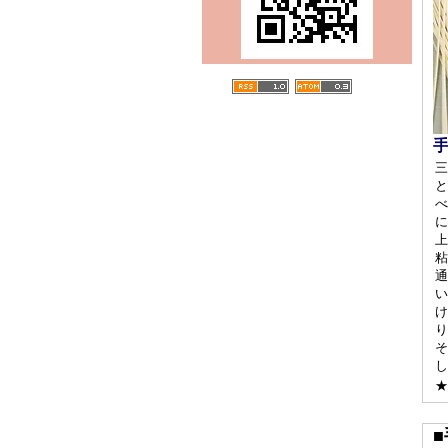
三
と
べ
に
上
粘
通
い
け
り
そ
し
★