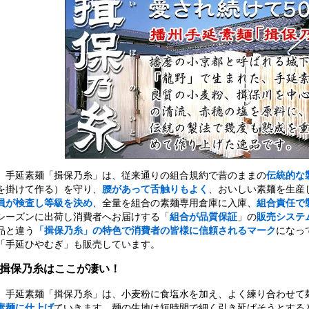
手延素麺「揖保乃糸」は、従来通りの組合規約で昔のままの
伝統的な
を掛けて作る）を守り、
腰があって舌触りもよく
、おいしい素麺を生産
員が検査し等級を決め
、全量を組合の素麺専用倉庫に入庫、
組合責任で
シーズンに出荷し消費者へお届けする「
組合が品質保証
」の
販売システ
品と違う
「揖保乃糸」の特色で消費者の皆様に信頼されるマーク
になっ
「手延ひやむぎ」も販売しています。
■揖保乃糸はここが凄い！
手延素麺「揖保乃糸」は、小麦粉に食塩水を加え、よく練り合わせて
素麺に仕上げ
ていきます。麺の生地は短時間で細く引き延ばそうとする