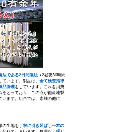
製法である2日間製法
（2昼夜36時間
しています。製品は、
全て検査指導
製品管理
をしています。これを消費
ム
をとっており、この点が他産地製
ています。組合では、素麺の他に
麺の生地を
丁寧に引き延ばし一本の
と切れてしまいます。無理なく
縒り