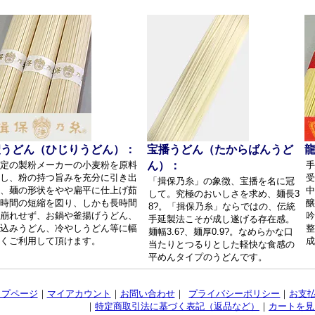
聖うどん（ひじりうどん）：
宝播うどん（たからばんうど
定の製粉メーカーの小麦粉を原料
ん）：
手
し、粉の持つ旨みを充分に引き出
受
「揖保乃糸」の象徴、宝播を名に冠
、麺の形状をやや扁平に仕上げ茹
中
して。究極のおいしさを求め、麺長3
時間の短縮を図り、しかも長時間
醸
8?。「揖保乃糸」ならではの、伝統
崩れせず、お鍋や釜揚げうどん、
吟
手延製法こそが成し遂げる存在感。
込みうどん、冷やしうどん等に幅
整
麺幅3.6?、麺厚0.9?。なめらかな口
くご利用して頂けます。
成
当たりとつるりとした軽快な食感の
平めんタイプのうどんです。
ップページ
｜
マイアカウント
｜
お問い合わせ
｜
プライバシーポリシー
｜
お支
｜
特定商取引法に基づく表記（返品など）
｜
カートを見