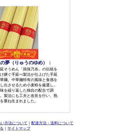
龍の夢（りゅうのゆめ）：
延そうめん「揖保乃糸」の伝統を
け継ぐ手延べ製法が仕上げた手延
華麺。中華麺特有の風味と食感を
し出させるため小麦粉を厳選し、
味を繰り返した独自の配合で調
。製法にも工夫と改良を行い、熟
を重ね生まれました。
払い方法について
｜
配達方法・送料について
る
｜
サイトマップ