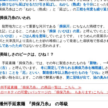
を掛けながら延ばせるだけ引き延ばし
、
ねかし（熟成）を十分
にとった
揖保乃糸はこの「ねかし（熟成）」と「延ばし」の
工程を何度も繰り返
■揖保乃糸のいわれ
龍野地方にとって重要な河川である「
揖保川
」にちなんだ商標です。
土記」によると、このあたりを『
揖保（いひほ）の里
』と呼んでいたと
（いひほ）
」＝
ごはん粒を意味
していたようです。（そうめんの里展示
川と大津茂川より流出した土砂の堆積によって発達した扇状地で形成さ
んであったため
ではないかと思われます。
■美味しさのピークは、ひね！？
手延素麺「揖保乃糸」では、その年に製造されたものを『
新物
』、一
（古）
』と呼んでいます。
冬に限定して作られる揖保乃糸を梅雨越し
せる）ことを「厄」といい
、
製造後1年以上熟かせたものを「ひね」
と
を吸い熱を出します。この熱で酵素が働き、
更に旨味が出て
、
油の臭み
播州手延素麺 『揖保乃糸』 の商品一覧は、こちら ≫
ハローキティの可愛いパッケージの 『揖保乃糸』 もあります♪こちら 
■播州手延素麺 『揖保乃糸』 の等級