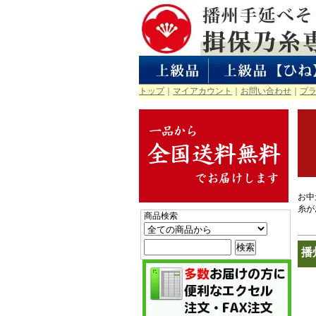
トップ
｜
マイアカウント
｜
お問い合わせ
｜
プ
お中
糸が
商品検索
播