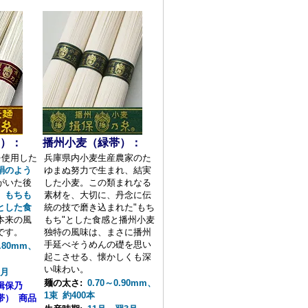
）：
播州小麦（緑帯）：
を使用した
兵庫県内小麦生産農家のた
絹のよう
ゆまぬ努力で生まれ、結実
がいた後
した小麦。この類まれなる
、もちも
素材を、大切に、丹念に伝
とした食
統の技で磨き込まれた"もち
本来の風
もち"とした食感と播州小麦
です。
独特の風味は、まさに播州
手延べそうめんの礎を思い
.80mm、
起こさせる、懐かしくも深
い味わい。
3月
麺の太さ:
0.70～0.90mm、
揖保乃
1束 約400本
帯） 商品