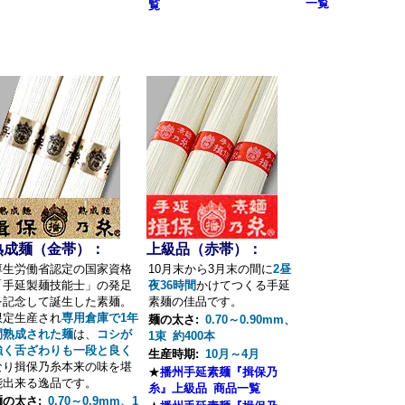
一覧
覧
熟成麺（金帯）：
上級品（赤帯）：
厚生労働省認定の国家資格
10月末から3月末の間に
2昼
「手延製麺技能士」の発足
夜36時間
かけてつくる手延
を記念して誕生した素麺。
素麺の佳品です。
限定生産され
専用倉庫で1年
麺の太さ:
0.70～0.90mm、
間熟成された麺
は、
コシが
1束 約400本
強く舌ざわりも一段と良く
生産時期:
10月～4月
なり揖保乃糸本来の味を堪
★
播州手延素麺『揖保乃
能出来る逸品です。
糸』上級品 商品一覧
麺の太さ:
0.70～0.9mm、1