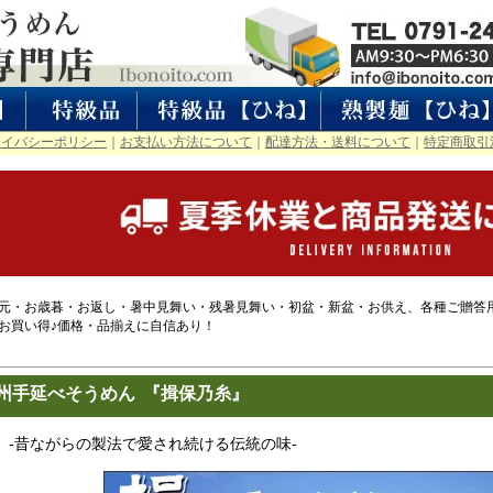
ライバシーポリシー
｜
お支払い方法について
｜
配達方法・送料について
｜
特定商取引
元・お歳暮・お返し・暑中見舞い・残暑見舞い・初盆・新盆・お供え、各種ご贈答
お買い得♪価格・品揃えに自信あり！
州手延べそうめん 『揖保乃糸』
-昔ながらの製法で愛され続ける伝統の味-