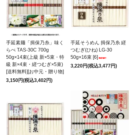
手延素麺「揖保乃糸」味く
手延そうめん 揖保乃糸 縒
らべ TAS-30C 700g
つむぎ(ひね) LG-30
50g×14束(上級 新×5束・特
50g×16束 [6]
級 新×4束・縒つむぎ×5束)
3,220円(税込3,477円)
[送料無料][お中元・贈り物]
3,150円(税込3,402円)