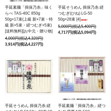
手延素麺「揖保乃糸」味く
手延そうめん 揖保乃糸 縒
らべ TAS-40C 850g
つむぎ(ひね) LG-50
50g×17束(上級 新×7束・特
50g×28束 [4]
級 新×5束・縒つむぎ×5束)
5,000円(税込5,400円)
[送料無料][お中元・贈り物]
4,717円(税込5,094円)
4,000円(税込4,320円)
3,914円(税込4,227円)
手延そうめん 揖保乃糸 縒
手延素麺「揖保乃糸」縒つ