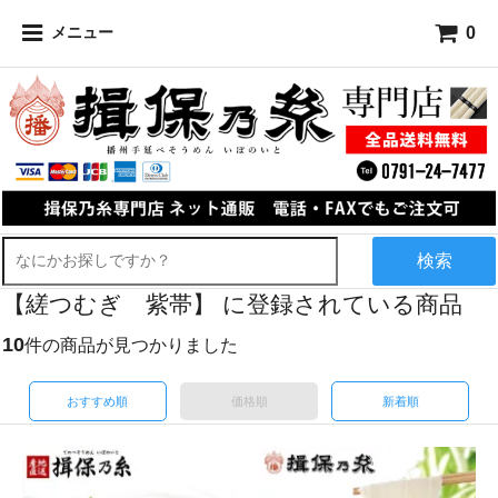
0
メニュー
検索
【縒つむぎ 紫帯】 に登録されている商品
10
件の商品が見つかりました
おすすめ順
価格順
新着順