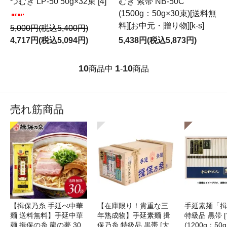
つむぎ LP-50 50g×32束 [4]
むぎ 紫帯 NB-50C
(1500g：50g×30束)[送料無
料][お中元・贈り物][k-s]
5,000円(税込5,400円)
4,717円(税込5,094円)
5,438円(税込5,873円)
10
1
10
商品中
-
商品
売れ筋商品
【揖保乃糸 手延べ中華
【在庫限り！貴重な三
手延素麺「揖
麺 送料無料】手延中華
年熟成物】手延素麺 揖
特級品 黒帯 [古
麺 揖保の糸 龍の夢 30
保乃糸 特級品 黒帯 [大
(1200g：50g