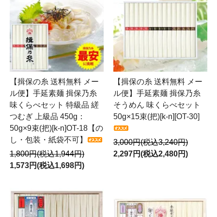
【揖保の糸 送料無料 メー
【揖保の糸 送料無料 メー
ル便】手延素麺 揖保乃糸
ル便】手延素麺 揖保乃糸
味くらべセット 特級品 縒
そうめん 味くらべセット
つむぎ 上級品 450g：
50g×15束(把)[k-n][OT-30]
50g×9束(把)[k-n]OT-18【の
し・包装・紙袋不可】
3,000円(税込3,240円)
1,800円(税込1,944円)
2,297円(税込2,480円)
1,573円(税込1,698円)