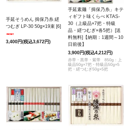
手延素麺「揖保乃糸」キテ
ィギフト味くらべ KTAS-
手延そうめん 揖保乃糸 縒
30（上級品×7把・特級
つむぎ LP-30 50g×19束 [6]
品・縒つむぎ×各5把）[送
料無料]【納期：1週間～10
3,400円(税込3,672円)
日前後】
3,900円(税込4,212円)
赤帯・黒帯・紫帯 850g：上
級品50g×7把・特級品50g×5
把・縒つむぎ50g×5把