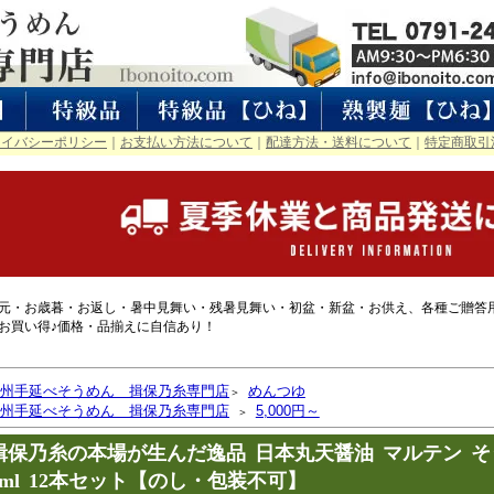
ライバシーポリシー
｜
お支払い方法について
｜
配達方法・送料について
｜
特定商取引
元・お歳暮・お返し・暑中見舞い・残暑見舞い・初盆・新盆・お供え、各種ご贈答
お買い得♪価格・品揃えに自信あり！
州手延べそうめん 揖保乃糸専門店
めんつゆ
＞
州手延べそうめん 揖保乃糸専門店
5,000円～
＞
揖保乃糸の本場が生んだ逸品 日本丸天醤油 マルテン そう
0ml 12本セット【のし・包装不可】