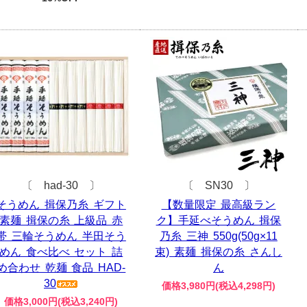
〔 had-30 〕
〔 SN30 〕
そうめん 揖保乃糸 ギフト
【数量限定 最高級ラン
素麺 揖保の糸 上級品 赤
ク】手延べそうめん 揖保
帯 三輪そうめん 半田そう
乃糸 三神 550g(50g×11
めん 食べ比べ セット 詰
束) 素麺 揖保の糸 さんし
め合わせ 乾麺 食品 HAD-
ん
30
価格3,980円(税込4,298円)
価格3,000円(税込3,240円)