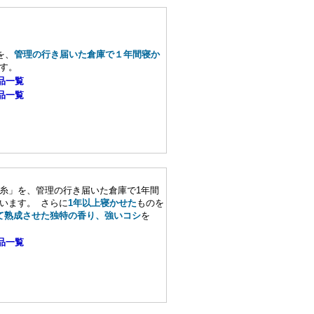
を、
管理の行き届いた倉庫で１年間寝か
す。
品一覧
品一覧
糸」を、管理の行き届いた倉庫で1年間
います。 さらに
1年以上寝かせた
ものを
て熟成させた独特の香り、強いコシ
を
品一覧