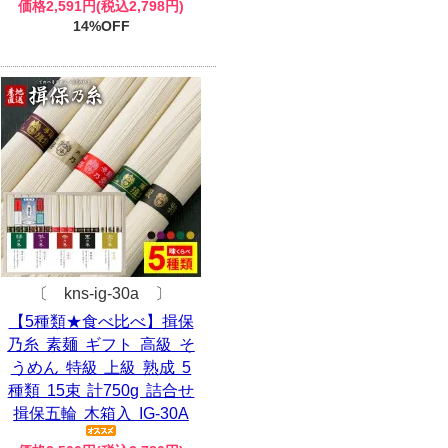
価格2,591円(税込2,798円)
14%OFF
〔 kns-ig-30a 〕
【5種類★食べ比べ】揖保
乃糸 素麺 ギフト 高級 そ
うめん 特級 上級 熟成 5
種類 15束 計750g 詰合せ
揖保五輪 木箱入 IG-30A