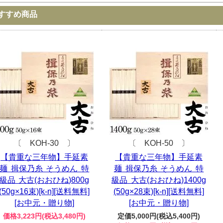
すすめ商品
〔 KOH-30 〕
〔 KOH-50 〕
【貴重な三年物】手延素
【貴重な三年物】手延素
麺 揖保乃糸 そうめん 特
麺 揖保乃糸 そうめん 特
級品 大古(おおひね)800g
級品 大古(おおひね)1400g
(50g×16束)[k-n][送料無料]
(50g×28束)[k-n][送料無料]
[お中元・贈り物]
[お中元・贈り物]
価格3,223円(税込3,480円)
定価5,000円(税込5,400円)