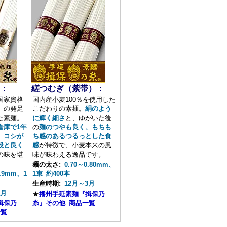
：
縒つむぎ（紫帯）：
国家資格
国内産小麦100％を使用した
」の発足
こだわりの素麺。
絹のよう
た素麺。
に輝く細さ
と、ゆがいた後
倉庫で1年
の
麺のつやも良く、もちも
、
コシが
ち感のあるつるっとした食
段と良く
感
が特徴で、小麦本来の風
の味を堪
味が味わえる逸品です。
。
麺の太さ:
0.70～0.80mm、
0.9mm、1
1束 約400本
生産時期:
12月～3月
2月
★
播州手延素麺『揖保乃
揖保乃
糸』その他 商品一覧
一覧