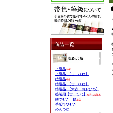
上級品
名品!
上級品 【古・ひね】
特級品
絶品
特級品 【古・ひね】
特級品 【大古・おおひね】
熟製麺【古・ひね】
有資格者謹製
縒つむぎ・他
逸品
手延ひやむぎ
めんつゆ