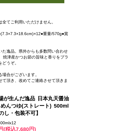
は全てご利用いただけません。
3×7.3×18.6cm)×12●重量/570g●賞
いた逸品。県外からも多数問い合わせ
に、焼津産かつお節の旨味と香りをプラ
をどうぞ。
る場合がございます。
せて頂き、改めてご連絡させて頂きま
場が生んだ逸品 日本丸天醤油
めんつゆ(ストレート) 500ml
【のし・包装不可】
00mlx12
2円(税込7,680円)