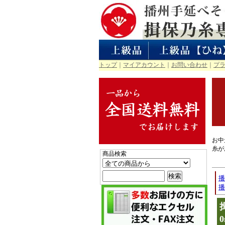
トップ
｜
マイアカウント
｜
お問い合わせ
｜
プ
お中
糸が
商品検索
播
播