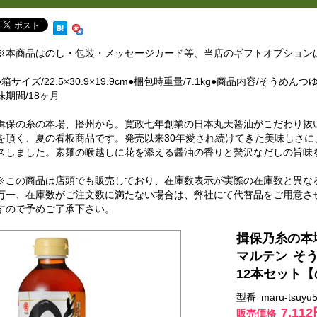
※本商品はのし・包装・メッセージカード等、当店のギフトオプション
●箱サイズ/22.5×30.9×19.9cm●梱包時重量/7.1kg●商品内容/そうめんつゆ(7.
味期間/18ヶ月
揖保の糸の本場、播州から。寛政七年創業の日本丸天醤油がこだわり抜
を頂く、夏の看板商品です。発売以来30年愛され続けてきた美味しさ
スしました。素麺の喉越しに花を添える醤油の香りと贅沢なだしの旨味
※この商品は店頭でも販売しており、在庫数表示が実際の在庫数と異な
万一、在庫数がご注文数に満たない場合は、弊社にて代替品をご用意さ
すので予めご了承下さい。
揖保乃糸の本
マルテン そう
12本セット
型番 maru-tsuyu5
7,11
販売価格