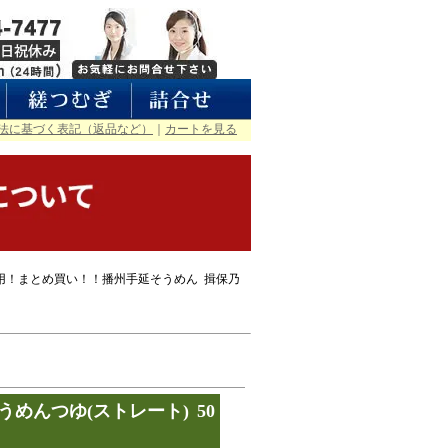
法に基づく表記（返品など）
｜
カートを見る
用！まとめ買い！！播州手延そうめん 揖保乃
めんつゆ(ストレート) 50