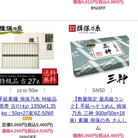
価格4,612円(税込4,980円)
8%OFF
〔 zz-iz-50w 〕
〔 SN50 〕
手延素麺 揖保乃糸 特級品
【数量限定 最高級ラン
黒帯 古(ひね) 1350g(1.35
ク】手延べそうめん 揖保
kg：50g×27束)[IZ-50W]
乃糸 三神 900g(50g×18
束) 素麺 揖保の糸 さんし
定価5,000円(税込5,400円)
ん
価格4,200円(税込4,536円)
価格6,000円(税込6,480円)
16%OFF