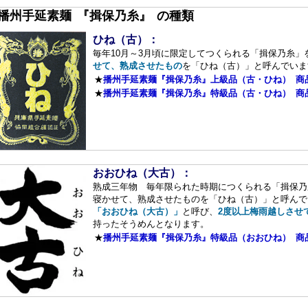
■播州手延素麺 『揖保乃糸』 の種類
ひね（古）：
毎年10月～3月頃に限定してつくられる「揖保乃糸」
せて、熟成させたもの
を「ひね（古）」と呼んでいま
★
播州手延素麺『揖保乃糸』上級品（古・ひね） 商
★
播州手延素麺『揖保乃糸』特級品（古・ひね） 商
おおひね（大古）：
熟成三年物 毎年限られた時期につくられる「揖保乃
寝かせて、熟成させたものを「ひね（古）」と呼んで
「おおひね（大古）」
と呼び、
2度以上梅雨越しさせ
持ったそうめんとなります。
★
播州手延素麺『揖保乃糸』特級品（おおひね） 商