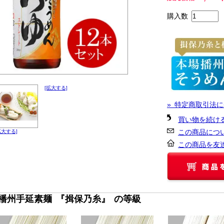
購入数
[拡大する]
» 特定商取引法に
買い物を続け
この商品につ
拡大する]
この商品を友
■播州手延素麺 『揖保乃糸』 の等級