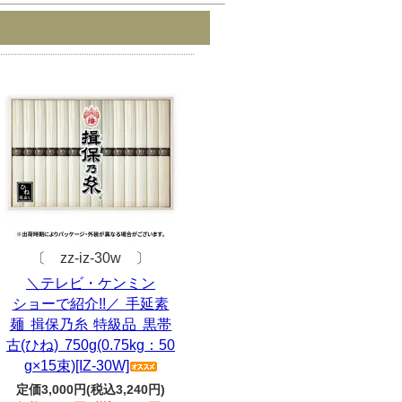
〔 zz-iz-30w 〕
＼テレビ・ケンミン
ショーで紹介!!／ 手延素
麺 揖保乃糸 特級品 黒帯
古(ひね) 750g(0.75kg：50
g×15束)[IZ-30W]
定価3,000円(税込3,240円)