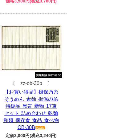
価格3,500円(税込3,780円)
〔 zz-ob-30b 〕
【お買い得品】揖保乃糸
そうめん 素麺 揖保の糸
特級品 黒帯 新物 17束
セット 詰め合わせ 乾麺
麺類 保存食 食品 食べ物
OB-30B
定価3,000円(税込3,240円)