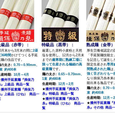
上級品（赤帯）：
特級品（黒帯）：
熟成麺（金帯）
10月末から3月末の間に
2昼
厳選した原料小麦粉と天然
厚生労働省認定の
夜36時間
かけてつくる手延
塩を使用し、12月から2月末
「手延製麺技能士
素麺の佳品です。
までの
厳寒期に熟練工場に
を記念して誕生し
限って生産される極細の高
限定生産され
専用
麺の太さ:
0.70～0.90mm、
級素麺
です。
間熟成された麺
は
束 約400本
強く舌ざわりも一
麺の太さ:
0.65～0.70mm、
生産時期:
10月～4月
なり揖保乃糸本来
1束 約480本
★
播州手延素麺『揖保乃
能出来る逸品です
生産時期:
12月～2月
糸』上級品 商品一覧
麺の太さ:
0.70～
★
播州手延素麺『揖保乃
★
播州手延素麺『揖保乃
束 約400本
糸』特級品 商品一覧
糸』上級品（ひね） 商品一
生産時期:
12月～
覧
★
播州手延素麺『揖保乃
★
播州手延素麺『
糸』特級品（ひね） 商品一
糸』その他 商品
覧