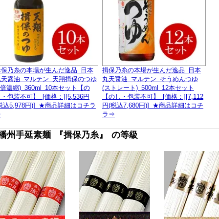
揖保乃糸の本場が生んだ逸品 日本
揖保乃糸の本場が生んだ逸品 日本
丸天醤油 マルテン 天翔揖保のつゆ
丸天醤油 マルテン そうめんつゆ
4倍濃縮) 360ml 10本セット【の
(ストレート) 500ml 12本セット
・包装不可】 [価格：][5,536円
【のし・包装不可】 [価格：][7,112
税込5,978円)] ★商品詳細はコチラ
円(税込7,680円)] ★商品詳細はコチ
⇒
ラ⇒
■播州手延素麺 『揖保乃糸』 の等級