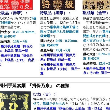
上級品（赤帯）：
特級品（黒帯）：
熟成麺（金帯）
10月末から3月末の間に
2昼
厳選した原料小麦粉と天然
厚生労働省認定の
夜36時間
かけてつくる手延
塩を使用し、12月から2月末
「手延製麺技能士
素麺の佳品です。
までの
厳寒期に熟練工場に
を記念して誕生し
限って生産される極細の高
限定生産され
専用
麺の太さ:
0.70～0.90mm、
級素麺
です。
間熟成された麺
は
束 約400本
強く舌ざわりも一
麺の太さ:
0.65～0.70mm、
生産時期:
10月～4月
なり揖保乃糸本来
1束 約480本
★
播州手延素麺『揖保乃
能出来る逸品です
生産時期:
12月～2月
糸』上級品 商品一覧
麺の太さ:
0.70～
★
播州手延素麺『揖保乃
★
播州手延素麺『揖保乃
束 約400本
糸』特級品 商品一覧
糸』上級品（ひね） 商品一
生産時期:
12月～
覧
★
播州手延素麺『揖保乃
★
播州手延素麺『
糸』特級品（ひね） 商品一
糸』その他 商品
覧
■播州手延素麺 『揖保乃糸』 の種類
ひね（古）：
毎年10月～3月頃に限定してつくられる「揖保乃糸」
せて、熟成させたもの
を「ひね（古）」と呼んでいま
★
播州手延素麺『揖保乃糸』上級品（古・ひね） 商