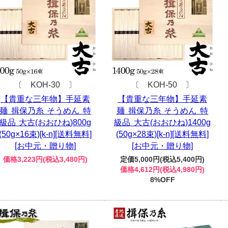
〔 KOH-30 〕
〔 KOH-50 〕
【貴重な三年物】手延素
【貴重な三年物】手延素
麺 揖保乃糸 そうめん 特
麺 揖保乃糸 そうめん 特
級品 大古(おおひね)800g
級品 大古(おおひね)1400g
(50g×16束)[k-n][送料無料]
(50g×28束)[k-n][送料無料]
[お中元・贈り物]
[お中元・贈り物]
価格3,223円(税込3,480円)
定価5,000円(税込5,400円)
価格4,612円(税込4,980円)
8%OFF