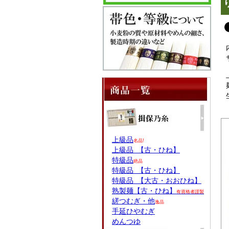
上級品
名品!
上級品 【古・ひね】
特級品
絶品
特級品 【古・ひね】
特級品 【大古・おおひね】
熟製麺【古・ひね】
有資格者謹製
縒つむぎ・他
逸品
手延ひやむぎ
めんつゆ