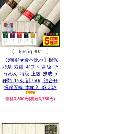
〔 kns-ig-30a 〕
【5種類★食べ比べ】揖保
乃糸 素麺 ギフト 高級 そ
うめん 特級 上級 熟成 5
種類 15束 計750g 詰合せ
揖保五輪 木箱入 IG-30A
価格3,500円(税込3,780円)