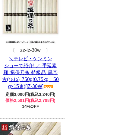
〔 zz-iz-30w 〕
＼テレビ・ケンミン
ショーで紹介!!／ 手延素
麺 揖保乃糸 特級品 黒帯
古(ひね) 750g(0.75kg：50
g×15束)[IZ-30W]
定価3,000円(税込3,240円)
価格2,591円(税込2,798円)
14%OFF