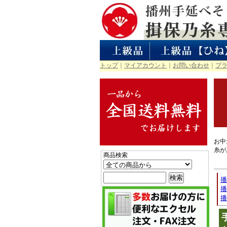
トップ
｜
マイアカウント
｜
お問い合わせ
｜
プ
お中
糸が
商品検索
播
播
播