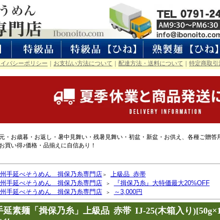
ライバシーポリシー
｜
お支払い方法について
｜
配達方法・送料について
｜
特定商取引
元・お歳暮・お返し・暑中見舞い・残暑見舞い・初盆・新盆・お供え、各種ご贈答
お買い得♪価格・品揃えに自信あり！
州手延べそうめん 揖保乃糸専門店
上級品 赤帯
＞
州手延べそうめん 揖保乃糸専門店
『揖保乃糸』大特価最大20%OFF
＞
州手延べそうめん 揖保乃糸専門店
～3,000円
＞
手延素麺「揖保乃糸」上級品 赤帯 IJ-25(木箱入り)[50g×