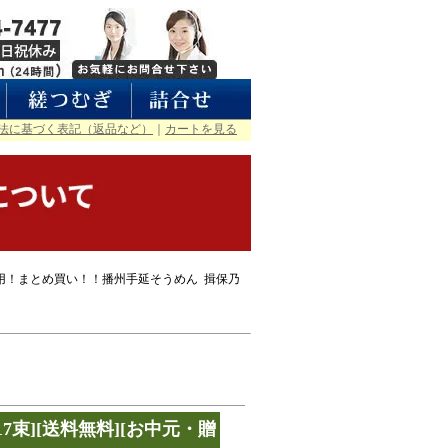
法に基づく表記（返品など）
｜
カートを見る
用！まとめ買い！！播州手延そうめん 揖保乃
17束][送料無料][お中元・贈