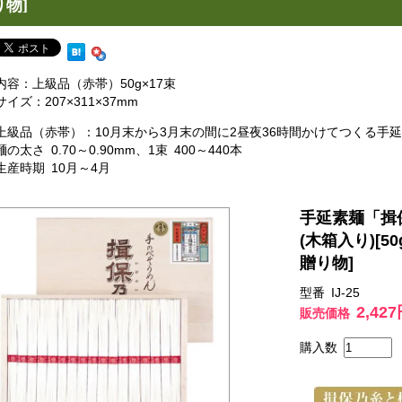
り物]
内容：上級品（赤帯）50g×17束
サイズ：207×311×37mm
上級品（赤帯）：10月末から3月末の間に2昼夜36時間かけてつくる手
麺の太さ 0.70～0.90mm、1束 400～440本
生産時期 10月～4月
手延素麺「揖保
(木箱入り)[5
贈り物]
型番 IJ-25
2,42
販売価格
購入数