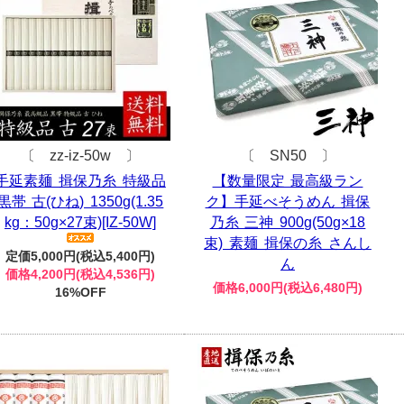
〔 zz-iz-50w 〕
〔 SN50 〕
手延素麺 揖保乃糸 特級品
【数量限定 最高級ラン
黒帯 古(ひね) 1350g(1.35
ク】手延べそうめん 揖保
kg：50g×27束)[IZ-50W]
乃糸 三神 900g(50g×18
束) 素麺 揖保の糸 さんし
定価5,000円(税込5,400円)
ん
価格4,200円(税込4,536円)
価格6,000円(税込6,480円)
16%OFF