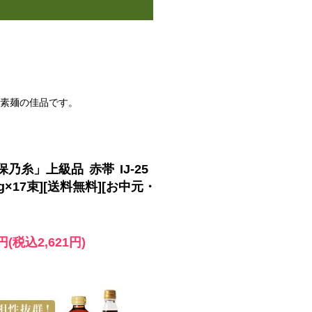
延素麺の佳品です。
乃糸」上級品 赤帯 IJ-25
0g×17束][送料無料][お中元・
7円(税込2,621円)