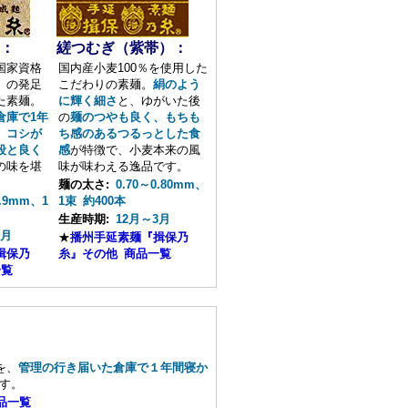
：
縒つむぎ（紫帯）：
国家資格
国内産小麦100％を使用した
」の発足
こだわりの素麺。
絹のよう
た素麺。
に輝く細さ
と、ゆがいた後
倉庫で1年
の
麺のつやも良く、もちも
、
コシが
ち感のあるつるっとした食
段と良く
感
が特徴で、小麦本来の風
の味を堪
味が味わえる逸品です。
。
麺の太さ:
0.70～0.80mm、
0.9mm、1
1束 約400本
生産時期:
12月～3月
2月
★
播州手延素麺『揖保乃
揖保乃
糸』その他 商品一覧
一覧
を、
管理の行き届いた倉庫で１年間寝か
す。
品一覧