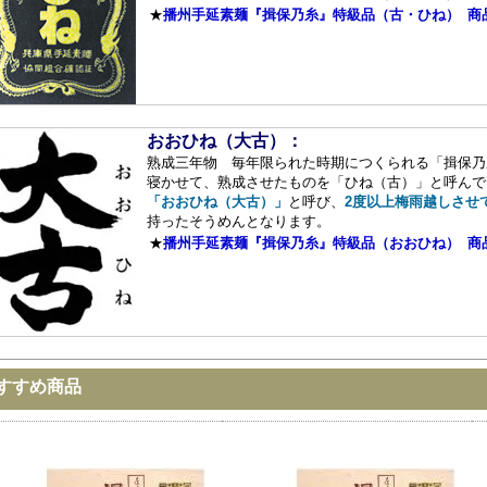
★
播州手延素麺『揖保乃糸』特級品（古・ひね） 商
おおひね（大古）：
熟成三年物 毎年限られた時期につくられる「揖保乃
寝かせて、熟成させたものを「ひね（古）」と呼んで
「おおひね（大古）」
と呼び、
2度以上梅雨越しさせ
持ったそうめんとなります。
★
播州手延素麺『揖保乃糸』特級品（おおひね） 商
すすめ商品