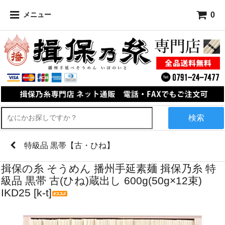
0
メニュー
検索
特級品 黒帯【古・ひね】
揖保の糸 そうめん 播州手延素麺 揖保乃糸 特
級品 黒帯 古(ひね)蔵出し 600g(50g×12束)
IKD25 [k-t]