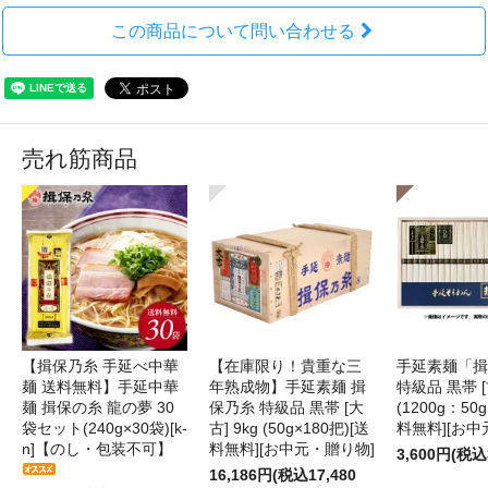
この商品について問い合わせる
売れ筋商品
【揖保乃糸 手延べ中華
【在庫限り！貴重な三
手延素麺「揖
麺 送料無料】手延中華
年熟成物】手延素麺 揖
特級品 黒帯 [古
麺 揖保の糸 龍の夢 30
保乃糸 特級品 黒帯 [大
(1200g：50g
袋セット(240g×30袋)[k-
古] 9kg (50g×180把)[送
料無料][お中
n]【のし・包装不可】
料無料][お中元・贈り物]
3,600円(税込
16,186円(税込17,480