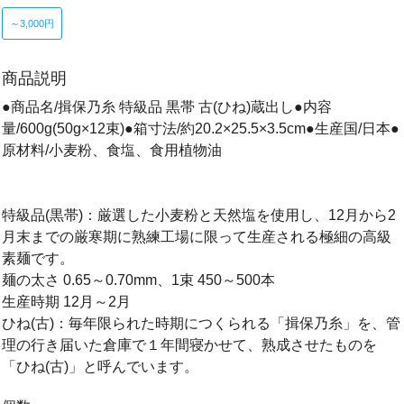
～3,000円
商品説明
●商品名/揖保乃糸 特級品 黒帯 古(ひね)蔵出し●内容
量/600g(50g×12束)●箱寸法/約20.2×25.5×3.5cm●生産国/日本●
原材料/小麦粉、食塩、食用植物油
特級品(黒帯)：厳選した小麦粉と天然塩を使用し、12月から2
月末までの厳寒期に熟練工場に限って生産される極細の高級
素麺です。
麺の太さ 0.65～0.70mm、1束 450～500本
生産時期 12月～2月
ひね(古)：毎年限られた時期につくられる「揖保乃糸」を、管
理の行き届いた倉庫で１年間寝かせて、熟成させたものを
「ひね(古)」と呼んでいます。