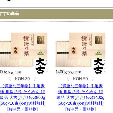
すすめ商品
〔 KOH-30 〕
〔 KOH-50 〕
【貴重な三年物】手延素
【貴重な三年物】手延素
麺 揖保乃糸 そうめん 特
麺 揖保乃糸 そうめん 特
級品 大古(おおひね)800g
級品 大古(おおひね)1400g
(50g×16束)[k-n][送料無料]
(50g×28束)[k-n][送料無料]
[お中元・贈り物]
[お中元・贈り物]