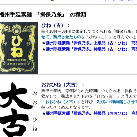
■播州手延素麺 『揖保乃糸』 の種類
ひね（古）：
毎年10月～3月頃に限定してつくられる「揖保乃糸」
せて、熟成させたもの
を「ひね（古）」と呼んでいま
★
播州手延素麺『揖保乃糸』上級品（古・ひね） 商
★
播州手延素麺『揖保乃糸』特級品（古・ひね） 商
おおひね（大古）：
熟成三年物 毎年限られた時期につくられる「揖保乃
寝かせて、熟成させたものを「ひね（古）」と呼んで
「おおひね（大古）」
と呼び、
2度以上梅雨越しさせ
持ったそうめんとなります。
★
播州手延素麺『揖保乃糸』特級品（おおひね） 商