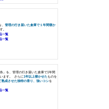
を、
管理の行き届いた倉庫で１年間寝か
す。
品一覧
品一覧
糸」を、管理の行き届いた倉庫で1年間
います。 さらに
1年以上寝かせた
ものを
て熟成させた独特の香り、強いコシ
を
品一覧