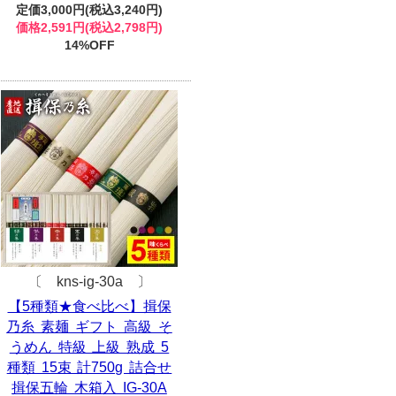
定価3,000円(税込3,240円)
価格2,591円(税込2,798円)
14%OFF
〔 kns-ig-30a 〕
【5種類★食べ比べ】揖保
乃糸 素麺 ギフト 高級 そ
うめん 特級 上級 熟成 5
種類 15束 計750g 詰合せ
揖保五輪 木箱入 IG-30A