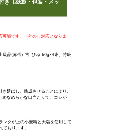
ース付き【紙袋・包装・メッ
応可能です。（外のし対応となりま
上級品(赤帯) 古 ひね 50g×4束、特級
引き延ばし、熟成させることにより、
ためなめらかな口当たりで、コシが
はランクが上の小麦粉と天塩を使用して
されております。