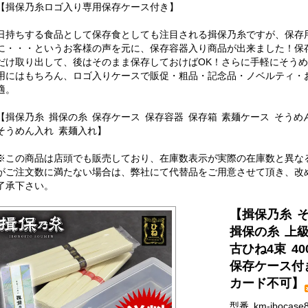
【揖保乃糸ロゴ入り専用保存ケース付き】
日持ちする食品として保存食としても注目される揖保乃糸ですが、保存
に・・・というお客様の声を元に、保存容器入り商品が出来ました！保
だけ取り出して、後はそのまま保存しておけばOK！さらに手軽にそう
用にはもちろん、ロゴ入りケースで販促・粗品・記念品・ノベルティ・
適。
【揖保乃糸 揖保の糸 保存ケース 保存容器 保存箱 素麺ケース そうめ
そうめん入れ 素麺入れ】
※この商品は店頭でも販売しており、在庫数表示が実際の在庫数と異な
がご注文数に満たない場合は、弊社にて代替品をご用意させて頂き、改
了承下さい。
【揖保乃糸 
揖保の糸 上級
古ひね4束 4
保存ケース付
カード不可】
型番 km-ibocase