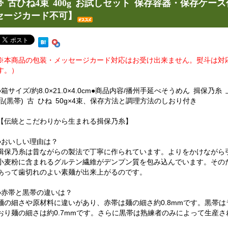
帯 古ひね4束 400g お試しセット 保存容器・保存ケ
セージカード不可】
※本商品の包装・メッセージカード対応はお受け出来ません。熨斗は対
す。）
●箱サイズ/約8.0×21.0×4.0cm●商品内容/播州手延べそうめん 揖保乃糸 
品(黒帯) 古 ひね 50g×4束、保存方法と調理方法のしおり付き
【伝統とこだわりから生まれる揖保乃糸】
●おいしい理由は？
揖保乃糸は昔ながらの製法で丁寧に作られています。よりをかけながら
小麦粉に含まれるグルテン繊維がデンプン質を包み込んでいます。その
あって歯切れのよい素麺が出来上がるのです。
●赤帯と黒帯の違いは？
麺の細さや原材料に違いがあり、赤帯は麺の細さ約0.8mmです。黒帯
おり麺の細さは約0.7mmです。さらに黒帯は熟練者のみによって生産