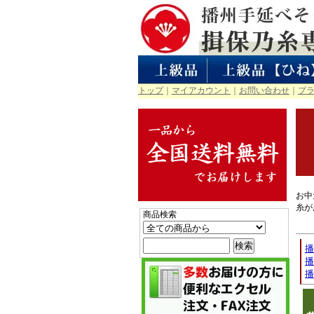
トップ
｜
マイアカウント
｜
お問い合わせ
｜
プ
お中
糸が
商品検索
播
播
播