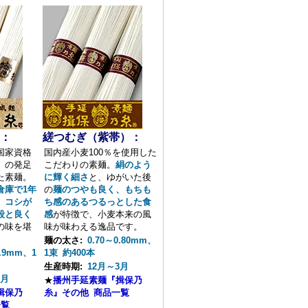
：
縒つむぎ（紫帯）：
国家資格
国内産小麦100％を使用した
」の発足
こだわりの素麺。
絹のよう
た素麺。
に輝く細さ
と、ゆがいた後
倉庫で1年
の
麺のつやも良く、もちも
、
コシが
ち感のあるつるっとした食
段と良く
感
が特徴で、小麦本来の風
の味を堪
味が味わえる逸品です。
。
麺の太さ:
0.70～0.80mm、
0.9mm、1
1束 約400本
生産時期:
12月～3月
2月
★
播州手延素麺『揖保乃
揖保乃
糸』その他 商品一覧
一覧