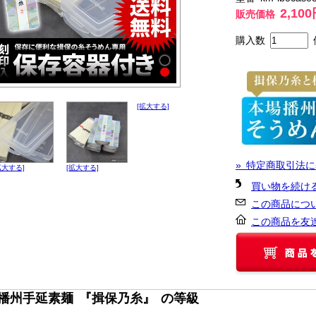
2,10
販売価格
購入数
[拡大する]
» 特定商取引法に
拡大する]
[拡大する]
買い物を続け
この商品につ
この商品を友
■播州手延素麺 『揖保乃糸』 の等級