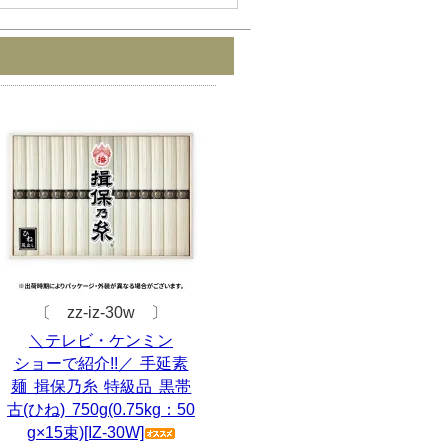
〔 zz-iz-30w 〕
＼テレビ・ケンミン
ショーで紹介!!／ 手延素
麺 揖保乃糸 特級品 黒帯
古(ひね) 750g(0.75kg：50
g×15束)[IZ-30W]