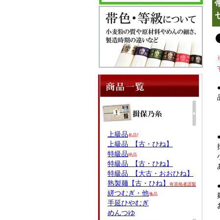
上級品
名品!
上級品 【古・ひね】
特級品
絶品
特級品 【古・ひね】
特級品 【大古・おおひね】
熟製麺【古・ひね】
有資格者謹製
縒つむぎ・他
逸品
手延ひやむぎ
めんつゆ