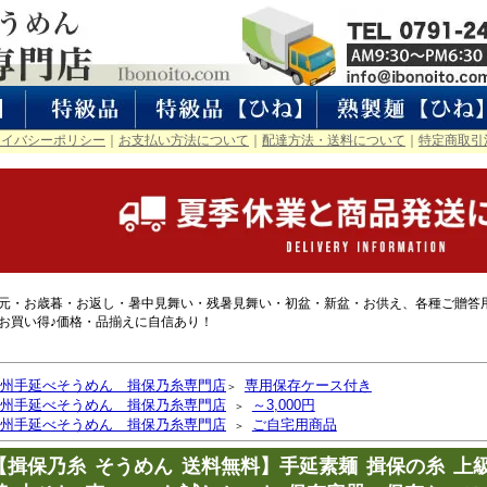
ライバシーポリシー
｜
お支払い方法について
｜
配達方法・送料について
｜
特定商取引
元・お歳暮・お返し・暑中見舞い・残暑見舞い・初盆・新盆・お供え、各種ご贈答
お買い得♪価格・品揃えに自信あり！
州手延べそうめん 揖保乃糸専門店
専用保存ケース付き
＞
州手延べそうめん 揖保乃糸専門店
～3,000円
＞
州手延べそうめん 揖保乃糸専門店
ご自宅用商品
＞
【揖保乃糸 そうめん 送料無料】手延素麺 揖保の糸 上級