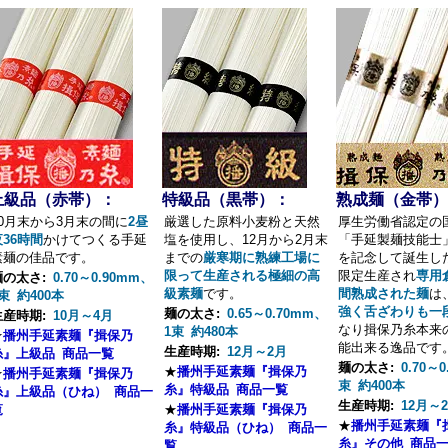
上級品（赤帯）：
特級品（黒帯）：
熟成麺（金帯）
10月末から3月末の間に
2昼
厳選した原料小麦粉と天然
厚生労働省認定の
夜36時間
かけてつくる手延
塩を使用し、12月から2月末
「手延製麺技能士
素麺の佳品です。
までの
厳寒期に熟練工場に
を記念して誕生し
限って生産される極細の高
限定生産され
専用
麺の太さ:
0.70～0.90mm、
級素麺
です。
間熟成された麺
は
束 約400本
強く舌ざわりも一
麺の太さ:
0.65～0.70mm、
生産時期:
10月～4月
なり揖保乃糸本来
1束 約480本
★
播州手延素麺『揖保乃
能出来る逸品です
生産時期:
12月～2月
糸』上級品 商品一覧
麺の太さ:
0.70～
★
播州手延素麺『揖保乃
★
播州手延素麺『揖保乃
束 約400本
糸』特級品 商品一覧
糸』上級品（ひね） 商品一
生産時期:
12月～
覧
★
播州手延素麺『揖保乃
★
播州手延素麺『
糸』特級品（ひね） 商品一
糸』その他 商品
覧