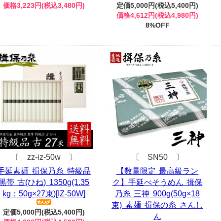
価格3,223円(税込3,480円)
定価5,000円(税込5,400円)
価格4,612円(税込4,980円)
8%OFF
〔 zz-iz-50w 〕
〔 SN50 〕
手延素麺 揖保乃糸 特級品
【数量限定 最高級ラン
黒帯 古(ひね) 1350g(1.35
ク】手延べそうめん 揖保
kg：50g×27束)[IZ-50W]
乃糸 三神 900g(50g×18
束) 素麺 揖保の糸 さんし
定価5,000円(税込5,400円)
ん