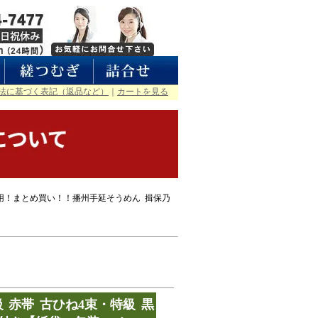
法に基づく表記（返品など）
｜
カートを見る
用！まとめ買い！！播州手延そうめん 揖保乃
 赤帯 古ひね4束・特級 黒