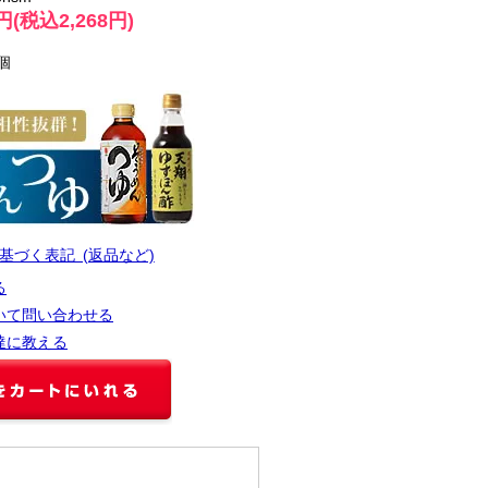
0円(税込2,268円)
個
基づく表記 (返品など)
る
いて問い合わせる
達に教える