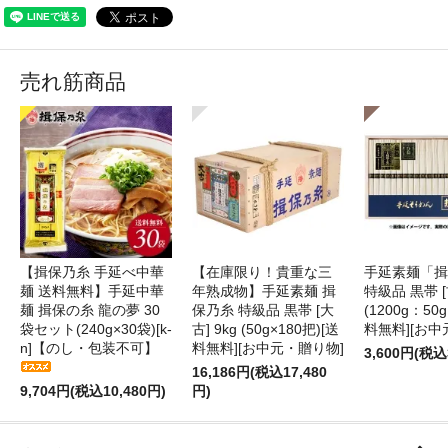
売れ筋商品
【揖保乃糸 手延べ中華
【在庫限り！貴重な三
手延素麺「揖
麺 送料無料】手延中華
年熟成物】手延素麺 揖
特級品 黒帯 [古
麺 揖保の糸 龍の夢 30
保乃糸 特級品 黒帯 [大
(1200g：50g
袋セット(240g×30袋)[k-
古] 9kg (50g×180把)[送
料無料][お中
n]【のし・包装不可】
料無料][お中元・贈り物]
3,600円(税込
16,186円(税込17,480
9,704円(税込10,480円)
円)