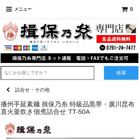
0
メニュー
検索
詰合せ・その他
播州手延素麺 揖保乃糸 特級品黒帯・廣川昆布
直火釜炊き佃煮詰合せ TT-50A