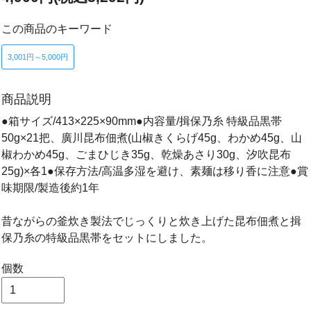
この商品のキーワード
3,001円～5,000円
商品説明
●箱サイズ/413×225×90mm●内容量/揖保乃糸 特級品黒帯
50g×21把、廣川昆布佃煮(山椒きくらげ45g、わかめ45g、山
椒わかめ45g、ごまひじき35g、乾燥あさり30g、汐吹昆布
25g)×各1●保存方法/高温多湿を避け、素麺は移り香に注意●賞
味期限/製造後約1年
昔ながらの釜炊き製法でじっくりと炊き上げた昆布佃煮と揖
保乃糸の特級品黒帯をセットにしました。
個数