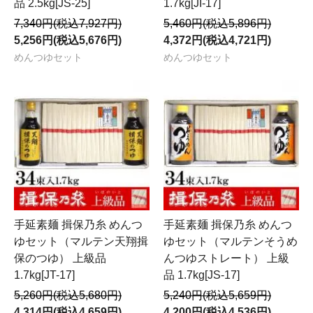
品 2.5kg[JS-25]
1.7kg[JI-17]
7,340円(税込7,927円)
5,460円(税込5,896円)
5,256円(税込5,676円)
4,372円(税込4,721円)
めんつゆセット
めんつゆセット
手延素麺 揖保乃糸 めんつ
手延素麺 揖保乃糸 めんつ
ゆセット（マルテン天翔揖
ゆセット（マルテンそうめ
保のつゆ） 上級品
んつゆストレート） 上級
1.7kg[JT-17]
品 1.7kg[JS-17]
5,260円(税込5,680円)
5,240円(税込5,659円)
4,314円(税込4,659円)
4,200円(税込4,536円)