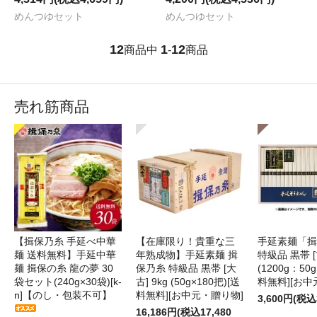
めんつゆセット
めんつゆセット
12
1
12
商品中
-
商品
売れ筋商品
【揖保乃糸 手延べ中華
【在庫限り！貴重な三
手延素麺「揖
麺 送料無料】手延中華
年熟成物】手延素麺 揖
特級品 黒帯 [古
麺 揖保の糸 龍の夢 30
保乃糸 特級品 黒帯 [大
(1200g：50g
袋セット(240g×30袋)[k-
古] 9kg (50g×180把)[送
料無料][お中
n]【のし・包装不可】
料無料][お中元・贈り物]
3,600円(税込
16,186円(税込17,480