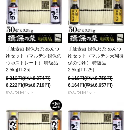
手延素麺 揖保乃糸 めんつ
手延素麺 揖保乃糸 めんつ
ゆセット（マルテン揖保の
ゆセット（マルテン天翔揖
つゆストレート） 特級品
保のつゆ） 特級品
2.5kg[TI-25]
2.5kg[TT-25]
8,310円(税込8,974円)
8,110円(税込8,758円)
6,222円(税込6,719円)
6,164円(税込6,657円)
めんつゆセット
めんつゆセット