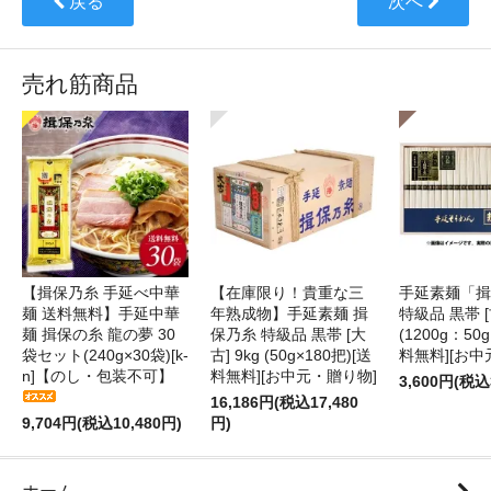
戻る
次へ
売れ筋商品
【揖保乃糸 手延べ中華
【在庫限り！貴重な三
手延素麺「揖
麺 送料無料】手延中華
年熟成物】手延素麺 揖
特級品 黒帯 [古
麺 揖保の糸 龍の夢 30
保乃糸 特級品 黒帯 [大
(1200g：50g
袋セット(240g×30袋)[k-
古] 9kg (50g×180把)[送
料無料][お中
n]【のし・包装不可】
料無料][お中元・贈り物]
3,600円(税込
16,186円(税込17,480
9,704円(税込10,480円)
円)