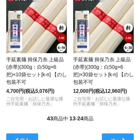
手延素麺 揖保乃糸 上級品
手延素麺 揖保乃糸 上級品
(赤帯)(300g：白50g×6
(赤帯)(300g：白50g×6
把)×10袋セット[k-n] 【のし
把)×30袋セット[k-n] 【のし
包装不可
包装不可
4,700円(税込5,076円)
12,000円(税込12,960円)
ご自宅用・お試しに最適な播
ご自宅用・お試しに最適な播
州手延素麺「揖保乃糸」
州手延素麺「揖保乃糸」
43
13
24
商品中
-
商品