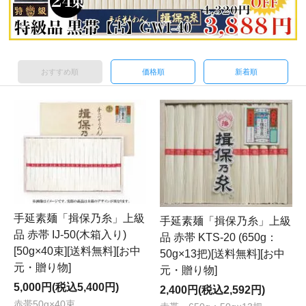
おすすめ順
価格順
新着順
手延素麺「揖保乃糸」上級
手延素麺「揖保乃糸」上級
品 赤帯 IJ-50(木箱入り)
品 赤帯 KTS-20 (650g：
[50g×40束][送料無料][お中
50g×13把)[送料無料][お中
元・贈り物]
元・贈り物]
5,000円(税込5,400円)
2,400円(税込2,592円)
赤帯50g×40束