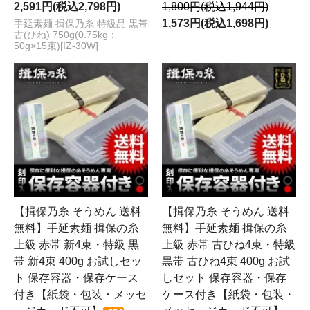
2,591円(税込2,798円)
1,800円(税込1,944円)
1,573円(税込1,698円)
手延素麺 揖保乃糸 特級品 黒帯
古(ひね) 750g(0.75kg：
50g×15束)[IZ-30W]
【揖保乃糸 そうめん 送料
【揖保乃糸 そうめん 送料
無料】手延素麺 揖保の糸
無料】手延素麺 揖保の糸
上級 赤帯 新4束・特級 黒
上級 赤帯 古ひね4束・特級
帯 新4束 400g お試しセッ
黒帯 古ひね4束 400g お試
ト 保存容器・保存ケース
しセット 保存容器・保存
付き【紙袋・包装・メッセ
ケース付き【紙袋・包装・