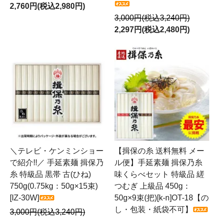
2,760円(税込2,980円)
3,000円(税込3,240円)
2,297円(税込2,480円)
＼テレビ・ケンミンショー
【揖保の糸 送料無料 メー
で紹介!!／ 手延素麺 揖保乃
ル便】手延素麺 揖保乃糸
糸 特級品 黒帯 古(ひね)
味くらべセット 特級品 縒
750g(0.75kg：50g×15束)
つむぎ 上級品 450g：
[IZ-30W]
50g×9束(把)[k-n]OT-18【の
し・包装・紙袋不可】
3,000円(税込3,240円)