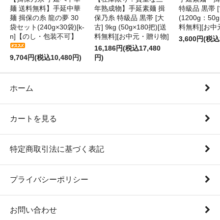
麺 送料無料】手延中華
年熟成物】手延素麺 揖
特級品 黒帯 [古
麺 揖保の糸 龍の夢 30
保乃糸 特級品 黒帯 [大
(1200g：50g
袋セット(240g×30袋)[k-
古] 9kg (50g×180把)[送
料無料][お中
n]【のし・包装不可】
料無料][お中元・贈り物]
3,600円(税込
16,186円(税込17,480
9,704円(税込10,480円)
円)
ホーム
カートを見る
特定商取引法に基づく表記
プライバシーポリシー
お問い合わせ