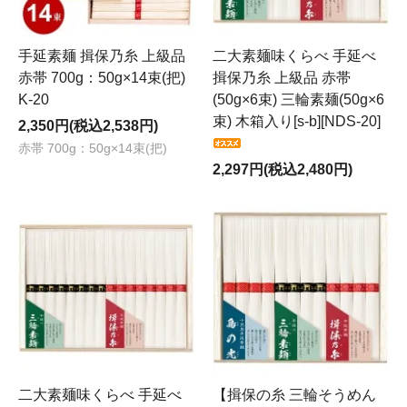
手延素麺 揖保乃糸 上級品
二大素麺味くらべ 手延べ
赤帯 700g：50g×14束(把)
揖保乃糸 上級品 赤帯
K-20
(50g×6束) 三輪素麺(50g×6
束) 木箱入り[s-b][NDS-20]
2,350円(税込2,538円)
赤帯 700g：50g×14束(把)
2,297円(税込2,480円)
二大素麺味くらべ 手延べ
【揖保の糸 三輪そうめん