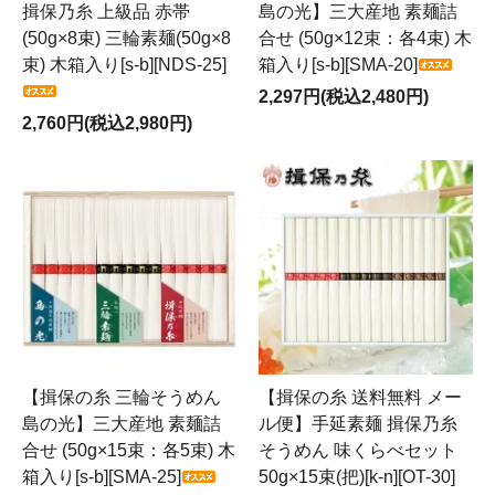
揖保乃糸 上級品 赤帯
島の光】三大産地 素麺詰
(50g×8束) 三輪素麺(50g×8
合せ (50g×12束：各4束) 木
束) 木箱入り[s-b][NDS-25]
箱入り[s-b][SMA-20]
2,297円(税込2,480円)
2,760円(税込2,980円)
【揖保の糸 三輪そうめん
【揖保の糸 送料無料 メー
島の光】三大産地 素麺詰
ル便】手延素麺 揖保乃糸
合せ (50g×15束：各5束) 木
そうめん 味くらべセット
箱入り[s-b][SMA-25]
50g×15束(把)[k-n][OT-30]