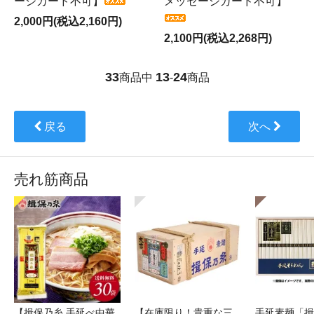
ージカード不可】
メッセージカード不可】
2,000円(税込2,160円)
2,100円(税込2,268円)
33
13
24
商品中
-
商品
戻る
次へ
売れ筋商品
【揖保乃糸 手延べ中華
【在庫限り！貴重な三
手延素麺「揖