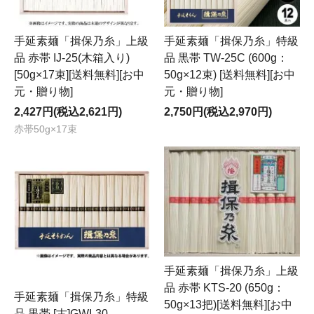
手延素麺「揖保乃糸」上級
手延素麺「揖保乃糸」特級
品 赤帯 IJ-25(木箱入り)
品 黒帯 TW-25C (600g：
[50g×17束][送料無料][お中
50g×12束) [送料無料][お中
元・贈り物]
元・贈り物]
2,427円(税込2,621円)
2,750円(税込2,970円)
赤帯50g×17束
手延素麺「揖保乃糸」上級
品 赤帯 KTS-20 (650g：
手延素麺「揖保乃糸」特級
50g×13把)[送料無料][お中
品 黒帯 [古]GWI-30