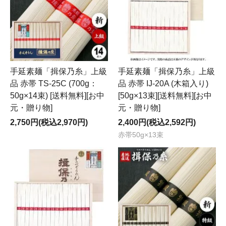
手延素麺「揖保乃糸」上級
手延素麺「揖保乃糸」上級
品 赤帯 TS-25C (700g：
品 赤帯 IJ-20A (木箱入り)
50g×14束) [送料無料][お中
[50g×13束][送料無料][お中
元・贈り物]
元・贈り物]
2,750円(税込2,970円)
2,400円(税込2,592円)
赤帯50g×13束