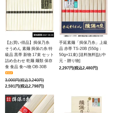
【お買い得品】揖保乃糸
手延素麺「揖保乃糸」上級
そうめん 素麺 揖保の糸 特
品 赤帯 TS-20B (550g：
級品 黒帯 新物 17束 セット
50g×11束) [送料無料][お中
詰め合わせ 乾麺 麺類 保存
元・贈り物]
食 食品 食べ物 OB-30B
2,297円(税込2,480円)
3,000円(税込3,240円)
2,591円(税込2,798円)