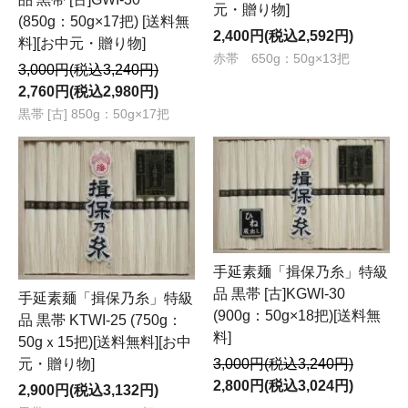
元・贈り物]
(850g：50g×17把) [送料無
2,400円(税込2,592円)
料][お中元・贈り物]
赤帯 650g：50g×13把
3,000円(税込3,240円)
2,760円(税込2,980円)
黒帯 [古] 850g：50g×17把
手延素麺「揖保乃糸」特級
品 黒帯 [古]KGWI-30
手延素麺「揖保乃糸」特級
(900g：50g×18把)[送料無
品 黒帯 KTWI-25 (750g：
料]
50gｘ15把)[送料無料][お中
3,000円(税込3,240円)
元・贈り物]
2,800円(税込3,024円)
2,900円(税込3,132円)