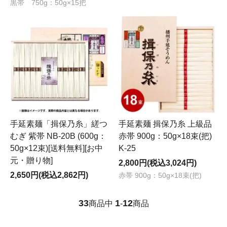
黒帯 750g：50g×15把
手延素麺「揖保乃糸」縒つ
手延素麺 揖保乃糸 上級品
むぎ 紫帯 NB-20B (600g：
赤帯 900g：50g×18束(把)
50g×12束)[送料無料][お中
K-25
元・贈り物]
2,800円(税込3,024円)
2,650円(税込2,862円)
赤帯 900g：50g×18束(把)
33
1
12
商品中
-
商品