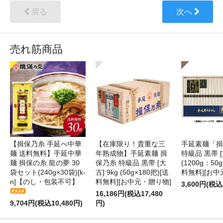
戻る
次へ
売れ筋商品
【揖保乃糸 手延べ中華
【在庫限り！貴重な三
手延素麺「揖
麺 送料無料】手延中華
年熟成物】手延素麺 揖
特級品 黒帯 [古
麺 揖保の糸 龍の夢 30
保乃糸 特級品 黒帯 [大
(1200g：50g
袋セット(240g×30袋)[k-
古] 9kg (50g×180把)[送
料無料][お中
n]【のし・包装不可】
料無料][お中元・贈り物]
3,600円(税込
16,186円(税込17,480
9,704円(税込10,480円)
円)