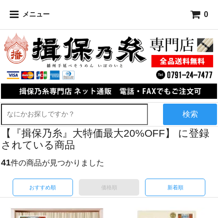
0
メニュー
検索
【『揖保乃糸』大特価最大20%OFF】 に登録
されている商品
41
件の商品が見つかりました
おすすめ順
価格順
新着順