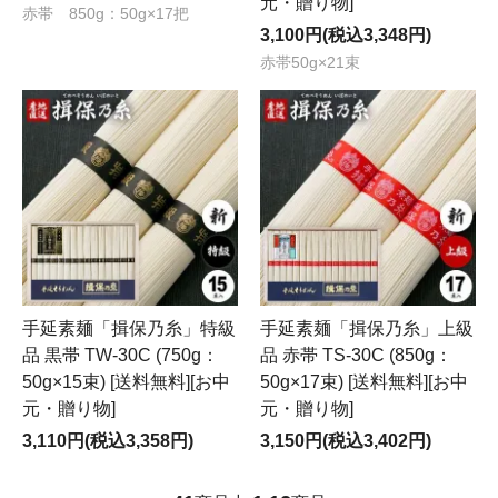
元・贈り物]
赤帯 850g：50g×17把
3,100円(税込3,348円)
赤帯50g×21束
手延素麺「揖保乃糸」特級
手延素麺「揖保乃糸」上級
品 黒帯 TW-30C (750g：
品 赤帯 TS-30C (850g：
50g×15束) [送料無料][お中
50g×17束) [送料無料][お中
元・贈り物]
元・贈り物]
3,110円(税込3,358円)
3,150円(税込3,402円)