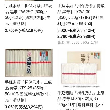
手延素麺「揖保乃糸」特級
手延素麺「揖保乃糸」特級
品 黒帯 TW-25C (600g：
品 黒帯 [古]GWI-30
50g×12束) [送料無料][お中
(850g：50g×17把) [送料無
元・贈り物]
料][お中元・贈り物]
2,750円(税込2,970円)
3,000円(税込3,240円)
2,760円(税込2,980円)
黒帯 [古] 850g：50g×17把
手延素麺「揖保乃糸」上級
品 赤帯 KTS-25 (850g：
手延素麺「揖保乃糸」上級
50g×17把)[送料無料][お中
品 赤帯 IJ-30(木箱入り)
元・贈り物]
[50g×21束][送料無料][お中
3,050円(税込3,294円)