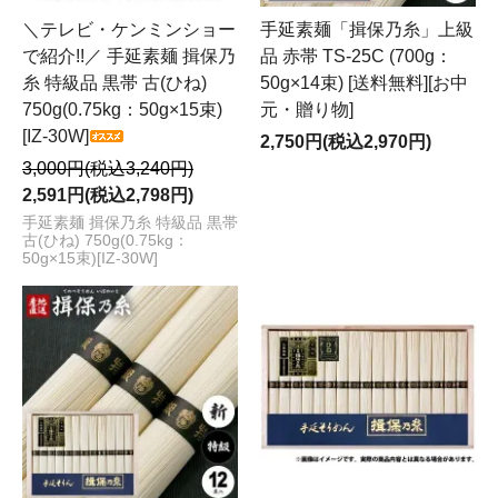
＼テレビ・ケンミンショー
手延素麺「揖保乃糸」上級
で紹介!!／ 手延素麺 揖保乃
品 赤帯 TS-25C (700g：
糸 特級品 黒帯 古(ひね)
50g×14束) [送料無料][お中
750g(0.75kg：50g×15束)
元・贈り物]
[IZ-30W]
2,750円(税込2,970円)
3,000円(税込3,240円)
2,591円(税込2,798円)
手延素麺 揖保乃糸 特級品 黒帯
古(ひね) 750g(0.75kg：
50g×15束)[IZ-30W]