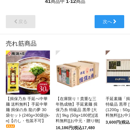
41
1
12
商品中
-
商品
戻る
次へ
売れ筋商品
【揖保乃糸 手延べ中華
【在庫限り！貴重な三
手延素麺「揖
麺 送料無料】手延中華
年熟成物】手延素麺 揖
特級品 黒帯 [古
麺 揖保の糸 龍の夢 30
保乃糸 特級品 黒帯 [大
(1200g：50g
袋セット(240g×30袋)[k-
古] 9kg (50g×180把)[送
料無料][お中
n]【のし・包装不可】
料無料][お中元・贈り物]
3,600円(税込
16,186円(税込17,480