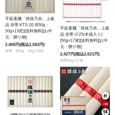
手延素麺「揖保乃糸」上級
品 赤帯 KTS-20 (650g：
手延素麺「揖保乃糸」上級
50g×13把)[送料無料][お中
品 赤帯 IJ-25(木箱入り)
元・贈り物]
[50g×17束][送料無料][お中
2,400円(税込2,592円)
元・贈り物]
赤帯 650g：50g×13把
2,427円(税込2,621円)
赤帯50g×17束