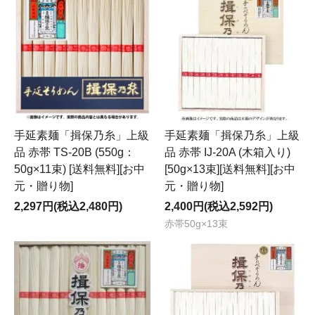
手延素麺「揖保乃糸」上級
手延素麺「揖保乃糸」上級
品 赤帯 TS-20B (550g：
品 赤帯 IJ-20A (木箱入り)
50g×11束) [送料無料][お中
[50g×13束][送料無料][お中
元・贈り物]
元・贈り物]
2,297円(税込2,480円)
2,400円(税込2,592円)
赤帯50g×13束